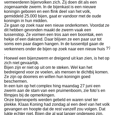
vermeerderen bijenvolken zich. Zij doen dit als een
zogenaamde zwerm. In de bijenkast is een nieuwe
koningin geboren en een flink deel van het volk,
gemiddeld 25.000 bijen, gaat er vandoor met de oude
koningin in hun midden.
Ze gaan op zoek naar een nieuw onderkomen. Voordat ze
dit hebben gevonden maakt de zwerm vaak een
tussenstop. Ze vormen een tros aan een boomtak, een
hekje of een dakrand. Daar blijven ze een paar uur tot
soms een paar dagen hangen. In de tussentijd gaan de
verkenners onder de bijen op zoek naar een nieuw huis
.
Hoewel een bijenzwerm er dreigend uit kan zien, is het op
zich niet gevaarlijk.
Bijen zijn er niet op uit om te steken. Wel kan het
bedreigend voor ze voelen, als mensen te dichtbij komen.
Ze zijn op doorreis en willen hun koningin goed
beschermen.
In een tuin op het complex hing maandag 27 juni een
zwerm aan de stam van een pruimenboom, zie foto’s en
filmpjes bij de opmerkingen.
Onze bijenexperts werden gebeld en waren snel ter
plekke. Klaas Koning had zondag al een deel van het volk
gevangen en hoopte dat de rest vanzelf zou volgen. Dat
lukte echter niet. Bijen die al wat langer onderweg zijn,